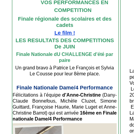
VOS PERFORMANCES EN
COMPETITION
Finale régionale des scolaires et des
cadets
Le film !
LES RESULTATS DES COMPETITIONS
De JUIN
Finale Nationale dU CHALLENGE d'été par
paire
Un grand bravo à Patrice Le François et Sylvia
L
Le Cousse pour leur 8ème place.
pe
Vo
Finale Nationale Dame/4 Performance
L
Félicitations à l'équipe
d'Anne-Christine
(
Dany-
20
Claude Bonnefous, Michèle Cluzet, Simone
br
Guittard, Françoise Haurie, Marie Luget et Anne-
En
Christine Barrot)
qui est arrivée
16ème en Finale
La
nationale Dame/4 Performance
M
d
or