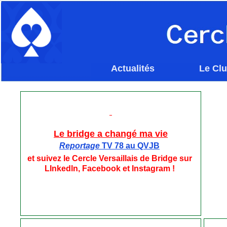
Actualités
Le Cl
Le bridge a changé ma vie
Reportage
TV 78 a
u
QVJB
et suivez le Cercle Versaillais de Bridge sur
LInkedln, Facebook et Instagram !